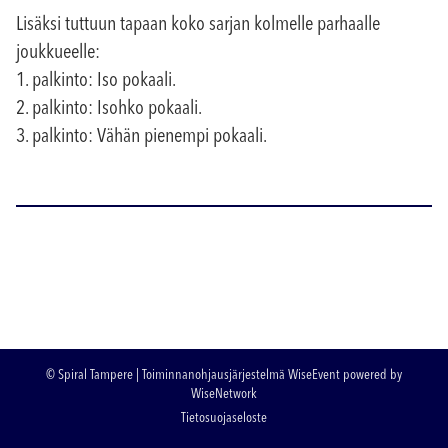
Lisäksi tuttuun tapaan koko sarjan kolmelle parhaalle
joukkueelle:
1. palkinto: Iso pokaali.
2. palkinto: Isohko pokaali.
3. palkinto: Vähän pienempi pokaali.
© Spiral Tampere
| Toiminnanohjausjärjestelmä
WiseEvent
powered by
WiseNetwork
Tietosuojaseloste