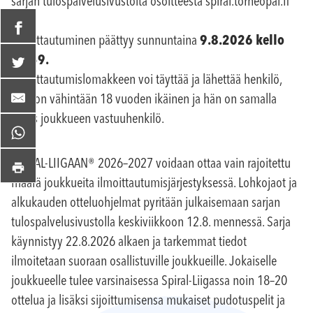
sarjan tulospalvelusivustolta osoitteesta spiral.torneopal.fi
Ilmoittautuminen päättyy sunnuntaina
9.8.2026 kello
23.59.
Ilmoittautumislomakkeen voi täyttää ja lähettää henkilö,
joka on vähintään 18 vuoden ikäinen ja hän on samalla
myös joukkueen vastuuhenkilö.
SPIRAL-LIIGAAN® 2026–2027 voidaan ottaa vain rajoitettu
määrä joukkueita ilmoittautumisjärjestyksessä. Lohkojaot ja
alkukauden otteluohjelmat pyritään julkaisemaan sarjan
tulospalvelusivustolla keskiviikkoon 12.8. mennessä. Sarja
käynnistyy 22.8.2026 alkaen ja tarkemmat tiedot
ilmoitetaan suoraan osallistuville joukkueille. Jokaiselle
joukkueelle tulee varsinaisessa Spiral-Liigassa noin 18–20
ottelua ja lisäksi sijoittumisensa mukaiset pudotuspelit ja