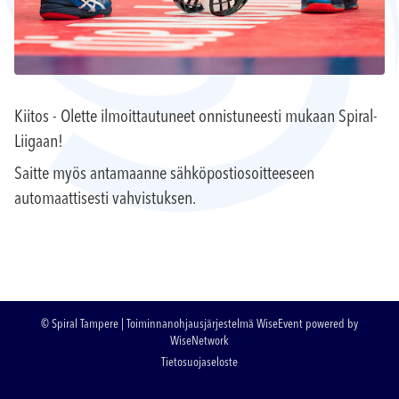
Kiitos - Olette ilmoittautuneet onnistuneesti mukaan Spiral-
Liigaan!
Saitte myös antamaanne sähköpostiosoitteeseen
automaattisesti vahvistuksen.
© Spiral Tampere
| Toiminnanohjausjärjestelmä
WiseEvent
powered by
WiseNetwork
Tietosuojaseloste