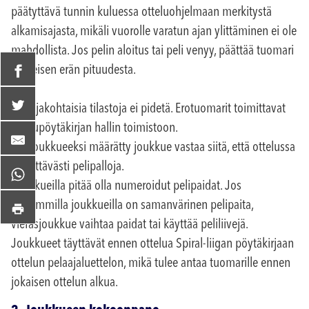
päätyttävä tunnin kuluessa otteluohjelmaan merkitystä
alkamisajasta, mikäli vuorolle varatun ajan ylittäminen ei ole
mahdollista. Jos pelin aloitus tai peli venyy, päättää tuomari
viimeisen erän pituudesta.
Pelaajakohtaisia tilastoja ei pidetä. Erotuomarit toimittavat
ottelupöytäkirjan hallin toimistoon.
Kotijoukkueeksi määrätty joukkue vastaa siitä, että ottelussa
on riittävästi pelipalloja.
Joukkueilla pitää olla numeroidut pelipaidat. Jos
molemmilla joukkueilla on samanvärinen pelipaita,
vierasjoukkue vaihtaa paidat tai käyttää peliliivejä.
Joukkueet täyttävät ennen ottelua Spiral-liigan pöytäkirjaan
ottelun pelaajaluettelon, mikä tulee antaa tuomarille ennen
jokaisen ottelun alkua.