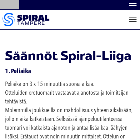
Nav
Nav
Säännöt Spiral-Liiga
1. Peliaika
Peliaika on 3 x 15 minuuttia suoraa aikaa.
Otteluiden erotuomarit vastaavat ajanotosta ja toimitsijan
tehtävistä.
Molemmilla joukkueilla on mahdollisuus yhteen aikalisään,
jolloin aika katkaistaan. Selkeässä ajanpeluutilanteessa
tuomari voi katkaista ajanoton ja antaa lisäaikaa jäähyjen
lisäksi. Erätauot ovat noin minuutin mittaiset. Ottelun on