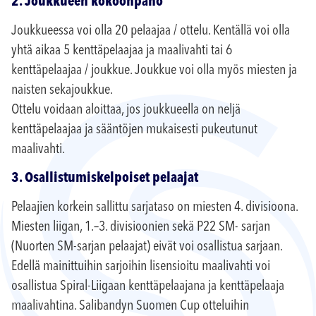
2. Joukkueen kokoonpano
Joukkueessa voi olla 20 pelaajaa / ottelu. Kentällä voi olla
yhtä aikaa 5 kenttäpelaajaa ja maalivahti tai 6
kenttäpelaajaa / joukkue. Joukkue voi olla myös miesten ja
naisten sekajoukkue.
Ottelu voidaan aloittaa, jos joukkueella on neljä
kenttäpelaajaa ja sääntöjen mukaisesti pukeutunut
maalivahti.
3. Osallistumiskelpoiset pelaajat
Pelaajien korkein sallittu sarjataso on miesten 4. divisioona.
Miesten liigan, 1.–3. divisioonien sekä P22 SM- sarjan
(Nuorten SM-sarjan pelaajat) eivät voi osallistua sarjaan.
Edellä mainittuihin sarjoihin lisensioitu maalivahti voi
osallistua Spiral-Liigaan kenttäpelaajana ja kenttäpelaaja
maalivahtina. Salibandyn Suomen Cup otteluihin