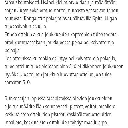
tapauskohtaisesti. Lisäpelikiellot arvioidaan ja määrätään
sarjan Juryn sekä erotuomaritoiminnasta vastaavan tahon
toimesta. Rangaistut pelaajat ovat nähtävillä Spiral-Liigan
tulospalvelun sivuilla.
Ennen ottelun alkua joukkueiden kapteenien tulee todeta,
ettei kummassakaan joukkueessa pelaa pelikelvottomia
pelaajia.
Jos otteluissa kuitenkin esiintyy pelikelvottomia pelaajia,
tulee ottelun tulos olemaan aina 5–0 ei-rikkoneen joukkueen
hyväksi. Jos toinen joukkue luovuttaa ottelun, on tulos
samaten 5–0.
Runkosarjan lopussa tasapisteissä olevien joukkueiden
sijoitus määritellään seuraavasti: pisteet, voitot, maaliero,
keskinäisten otteluiden pisteet, keskinäisten otteluiden
maaliero, keskinäisten otteluiden tehdyt maalit, arpa.