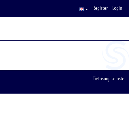
Register
Login
Tietosuojaseloste