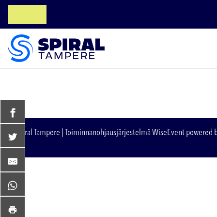
© Spiral Tampere
| Toiminnanohjausjärjestelmä
WiseEvent
powered 